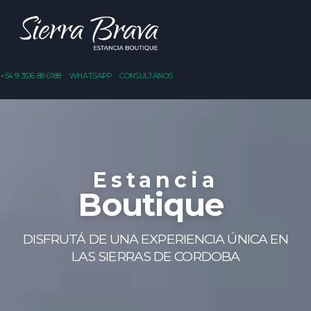
+54 9 3516 88-0188
WHATSAPP
CONSULTANOS
Estancia
Boutique
DISFRUTÁ DE UNA EXPERIENCIA ÚNICA EN
LAS SIERRAS DE CORDOBA