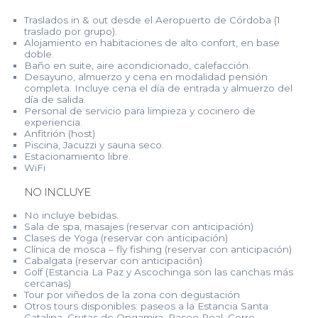
Traslados in & out desde el Aeropuerto de Córdoba (1
traslado por grupo).
Alojamiento en habitaciones de alto confort, en base
doble.
Baño en suite, aire acondicionado, calefacción.
Desayuno, almuerzo y cena en modalidad pensión
completa. Incluye cena el día de entrada y almuerzo del
día de salida.
Personal de servicio para limpieza y cocinero de
experiencia.
Anfitrión (host)
Piscina, Jacuzzi y sauna seco.
Estacionamiento libre.
WiFi
NO INCLUYE
No incluye bebidas.
Sala de spa, masajes (reservar con anticipación)
Clases de Yoga (reservar con anticipación)
Clínica de mosca – fly fishing (reservar con anticipación)
Cabalgata (reservar con anticipación)
Golf (Estancia La Paz y Ascochinga son las canchas más
cercanas)
Tour por viñedos de la zona con degustación
Otros tours disponibles: paseos a la Estancia Santa
Catalina, Grutas de Ongamira, Paseo Real, Cerro